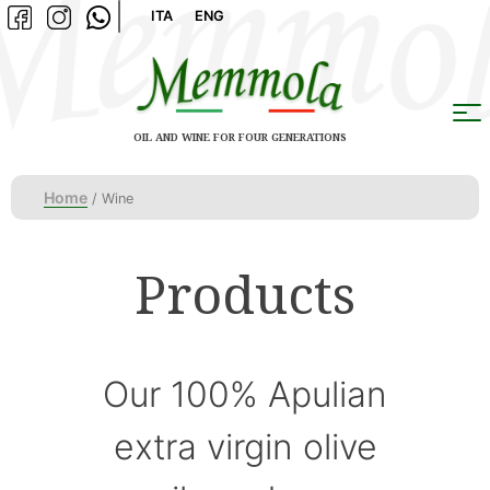
Skip
ITA
ENG
to
content
OIL AND WINE FOR FOUR GENERATIONS
Home
/ Wine
Products
Our 100% Apulian
extra virgin olive