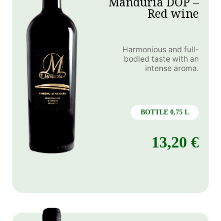
Manduria DOP –
Red wine
Harmonious and full-
bodied taste with an
intense aroma.
BOTTLE 0,75 L
13,20
€